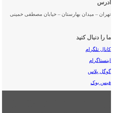
آدرس
تهران – میدان بهارستان – خیابان مصطفی خمینی
ما را دنبال کنید
کانال تلگرام
اینستاگرام
گوگل پلاس
فیس بوک
تولیدی کیف
تهران – میدان بهارستان – خیابان مصطفی خمینی –
پایین تر از سرچشمه – کیف و کفش گوهری تلفن
دفتر مرکزی : 02136832085 همراه : 09357827477