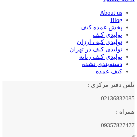
About us
Blog
پخش عمده کیف
تولیدی کیف
تولیدی کیف ارزان
تولیدی کیف در تهران
تولیدی کیف زنانه
دسته‌بندی نشده
کیف عمده
تلفن دفتر مرکزی :
02136832085
همراه :
09357827477