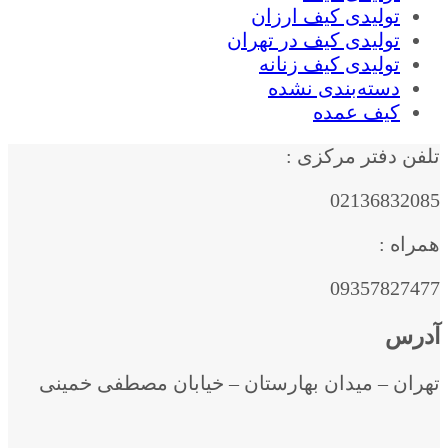
تولیدی کیف ارزان
تولیدی کیف در تهران
تولیدی کیف زنانه
دسته‌بندی نشده
کیف عمده
تلفن دفتر مرکزی :
02136832085
همراه :
09357827477
آدرس
تهران – میدان بهارستان – خیابان مصطفی خمینی