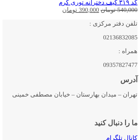
کد ۳۱۹ کیف دخترانه توری کرم
قیمت
قیمت
540,000
تومان
390,000
تومان
اصلی
فعلی
تلفن دفتر مرکزی :
540,000 تومان
390,000 تومان
بود.
است.
02136832085
همراه :
09357827477
آدرس
تهران – میدان بهارستان – خیابان مصطفی خمینی
ما را دنبال کنید
کانال تلگرام