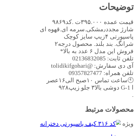
توضیحات
قیمت عمده ۳۹۵.۰۰۰ت .کد۹۸۶۹
شارژ مجدد٫مشکی.سرمه ای.قهوه ای
پاسپورتی ۴زیپ سایز کوچک
شرانگ. بند بلند. محصول درجه۲
فروش این مدل ۶ عدد به بالا*
تلفن ثابت: 02136832085
آی دی سفارش: @tolidikifgohari
تلفن همراه: 09357827477
🕙ساعت تماس ١٠صبح الى۱۶عصر
ا G-1 دوشی بالا۳ جلو زیپ۹۲۸
.
محصولات مرتبط
ویژه