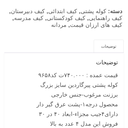
1,550,000 تومان
740,000 تومان
بود.
است.
دسته:
کوله پشتی
,
کیف ابتدائی
,
کیف دبیرستان
,
کیف راهنمایی
,
کیف کودکستانی
,
کیف مدرسه
,
کیف های ارزان قیمت
,
مردانه
توضیحات
توضیحات
قیمت عمده : ۷۴۰.۰۰۰ت کد۹۶۵۸
کوله پشتی پیرگاردین سایز بزرگ
برزنت مرغوب-جنس خارجی
محصول درجه۱-پشت عرق گیر دار
دارای۴جیب مجزاء-ابعاد ۴۰ در ۳۰
فروش این مدل ۴ عدد به بالا