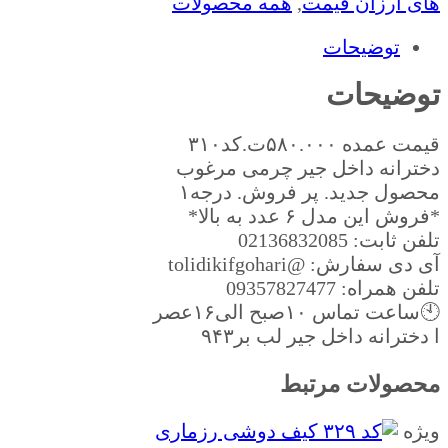
های ارزان قیمت
,
همه محصولات
بود.
است.
توضیحات
توضیحات
قیمت عمده ۵۸۰.۰۰۰ت.کد۳۱۰
دخترانه داخل جیر چرمی مرغوب
محصول جدید. پر فروش. درجه۱
*فروش این مدل ۶ عدد به بالا*
تلفن ثابت: 02136832085
آی دی سفارش: @tolidikifgohari
تلفن همراه: 09357827477
🕙ساعت تماس ١٠صبح الى۱۶عصر
ا دخترانه داخل جیر لب بر۹۴۳
محصولات مرتبط
ویژه