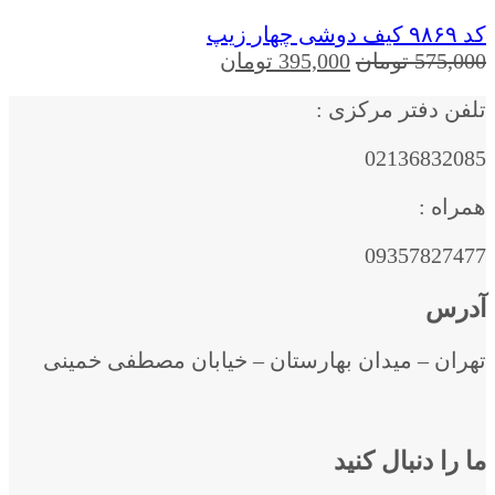
کد ۹۸۶۹ کیف دوشی چهار زیپ
قیمت
قیمت
575,000
تومان
395,000
تومان
اصلی
فعلی
تلفن دفتر مرکزی :
575,000 تومان
395,000 تومان
بود.
است.
02136832085
همراه :
09357827477
آدرس
تهران – میدان بهارستان – خیابان مصطفی خمینی
ما را دنبال کنید