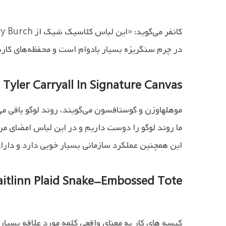
کانفر می‌گوید: «این لباس کلاسیک شیک از Tory Burch کار دو چندانی انجام می‌دهد.
در چرم سنگریزه بسیار بادوام است و محفظه‌های کاربر
Tyler Carryall In Signature Canvas
موهلهاوزن و گوستافسون می‌گویند، روند لوگو باقی می‌
ما روند لوگو را دوست داریم و در این لباس امضای مربی
این همچنین عملکرد سازمانی بسیار خوبی دارد و دار
aitlinn Plaid Snake-Embossed Tote
کیسه های کار به معنای واقعی کلمه مورد علاقه بسیا