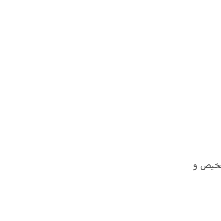
Bottega Veneta  فوراً قابل تشخیص و