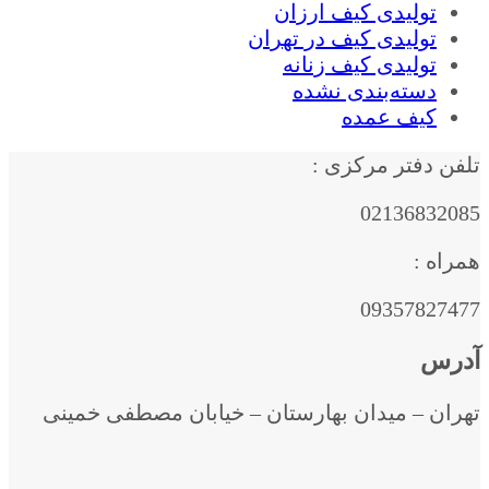
تولیدی کیف ارزان
تولیدی کیف در تهران
تولیدی کیف زنانه
دسته‌بندی نشده
کیف عمده
تلفن دفتر مرکزی :
02136832085
همراه :
09357827477
آدرس
تهران – میدان بهارستان – خیابان مصطفی خمینی