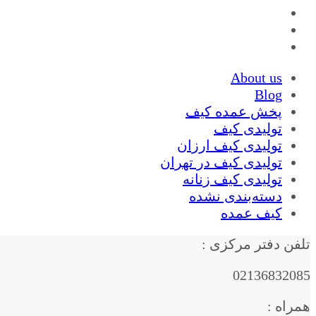
About us
Blog
پخش عمده کیف
تولیدی کیف
تولیدی کیف ارزان
تولیدی کیف در تهران
تولیدی کیف زنانه
دسته‌بندی نشده
کیف عمده
تلفن دفتر مرکزی :
02136832085
همراه :