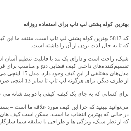
بهترین کوله پشتی لپ تاپ برای استفاده روزانه
کد 5817 بهترین کوله پشتی لپ تاپ است. منتقد ما این کیف لپ تاپی را آزمایش کرد و آن را یکی از بهترین کیف های لپ تاپ لقب داد
که تا به حال لذت بردن از آن را داشته است.
شیک، راحت است و دارای یک بند با قابلیت تنظیم آسان ا
تقسیم‌کننده‌های داخلی کیف فضایی دنج و مناسب برای قرا
مدل‌های مختلفی از این کیف وجود دارد. مدل 15 اینچی می تواند اکثر لپ تاپ ها را تا اندازه یک مک بوک پرو 15 اینچی نگه دارد.
از طرف دیگر، برای هرگونه لپ تاپ تا سایز 13 اینچی صرفاً برای سیستم های کوچکتر قابل حمل است مناسب است
برای کسانی که به جای یک کیف، کیفی با دو بند شانه می خواهند، 5817 نسخه کوله پشتی را ن
می‌توانید ببینید که چرا این کیف مورد علاقه ما است – بست
در حالی که بهترین انتخاب ما است، ممکن است کیف های ل
که از نظر سبک، ویژگی ها و طراحی با سلیقه شما سازگارتر