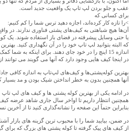
اما اکنون، با بازگشایی دفاتر و بسیاری از مردم که تنها دو 
عقب و جلو بردن لپ تاپ یک واقعیت جدید است.
برای کسانی که
>را تازه کار کرده‌اند، اجازه دهید ترس شما را کم کنیم:
آن‌ها هیچ شباهتی به کیف‌های پشتی فناوری ندارند. در واقع
یا حتی وسایل پیشرفته در فضای باز استفاده شوند. یک ک
که البته بتوانید لپ تاپ خود را در آن نگهداری کنید. بهترین
اندازه 15 اینچ را در خود جای دهند. برای اینکه به شما کمک کنیم بهترین مورد را برای خود پیدا کنید، با ده نفر از افراد خوش سلیقه صحبت کردیم.
در اینجا کیف هایی وجود دارد که آنها می گویند می توانند
بهترین کوله‌پشتی‌ها و کیف‌های لپ‌تاپ به اندازه کافی جا
آنها همچنین بدون به خطر انداختن شیک بودن و مد بسیار کا
در ادامه یکی از بهترین کوله پشتی ها و کیف های لپ تاپ ر
همچنین انتظار داریم تا اواخر سال جاری شاهد عرضه کیف‌
بنابراین حتماً این صفحه را نشانه‌گذاری کنید تا از آخرین ن
در ضمن، بیایید شما را با محبوب ترین گزینه های بازار آشنا 
از کیف های پیک گرفته تا کوله پشتی های بزرگ که برای گ