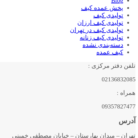
Blog
پخش عمده کیف
تولیدی کیف
تولیدی کیف ارزان
تولیدی کیف در تهران
تولیدی کیف زنانه
دسته‌بندی نشده
کیف عمده
تلفن دفتر مرکزی :
02136832085
همراه :
09357827477
آدرس
تهران – میدان بهارستان – خیابان مصطفی خمینی